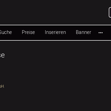
728x90
Suche
Preise
Inserieren
Banner
se
bH
.