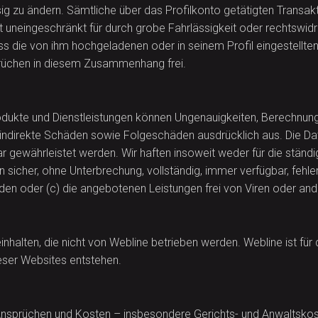
sig zu ändern. Sämtliche über das Profilkonto getätigten Transa
et uneingeschränkt für durch grobe Fahrlässigkeit oder rechtswid
 die von ihm hochgeladenen oder in seinem Profil eingestellten T
nsprüchen in diesem Zusammenhang frei.
odukte und Dienstleistungen können Ungenauigkeiten, Berechnungs
er indirekte Schäden sowie Folgeschäden ausdrücklich aus. Die 
bar gewährleistet werden. Wir haften insoweit weder für die stän
ngen sicher, ohne Unterbrechung, vollständig, immer verfügbar, feh
den oder (c) die angebotenen Leistungen frei von Viren oder an
alten, die nicht von Webline betrieben werden. Webline ist für d
ieser Websites entstehen.
Ansprüchen und Kosten – insbesondere Gerichts- und Anwaltskoste