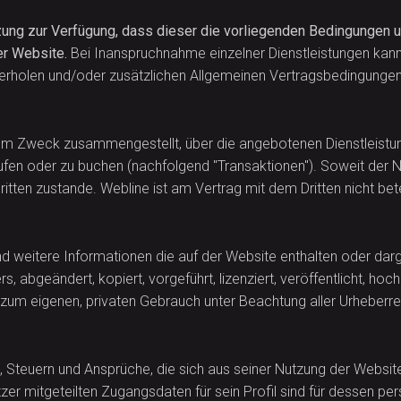
ung zur Verfügung, dass dieser die vorliegenden Bedingungen u
er Website.
Bei Inanspruchnahme einzelner Dienstleistungen kann
derholen und/oder zusätzlichen Allgemeinen Vertragsbedingunge
zum Zweck zusammengestellt, über die angebotenen Dienstleistun
fen oder zu buchen (nachfolgend "Transaktionen"). Soweit der Nut
ten zustande. Webline ist am Vertrag mit dem Dritten nicht betei
nd weitere Informationen die auf der Website enthalten oder darges
, abgeändert, kopiert, vorgeführt, lizenziert, veröffentlicht, 
m eigenen, privaten Gebrauch unter Beachtung aller Urheberrec
en, Steuern und Ansprüche, die sich aus seiner Nutzung der Webs
 mitgeteilten Zugangsdaten für sein Profil sind für dessen pe