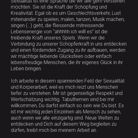
Sexualität ist eine Sprache die wir alle gern verstehen
möchten. Sie ist die Kraft der Schöpfung und
Kreativität. Egal ob es um Geschlechtsverkehr, Lust
miteinander zu spielen, malen, tanzen, Musik machen,
singen (…) geht, die fliessende mitreissende
Lebensenergie von “ahhhhh ich willl es” ist die
treibende Kraft unseres Spiels. Wenn wir die
Verbindung zu unserer Schöpferkraft in uns entdecken
und einen fördernden Zugang zu ihr aufbauen, werden
wir mächtige liebende Glücksfeen oder einfach
lebensfreudige Menschen, die ihr eigenes Glück in ihr
Leben bringen.
Ich arbeite in diesem spannenden Feld der Sexualität
und Körperarbeit, weil es mich reizt uns Menschen
tiefer zu verstehen. Mir ist gegenseitige Respekt und
Wertschätzung wichtig. Tabuthemen sind bei mir
willkommen, Du darfst einfach so sein wie Du bist. Es
ist mir wichtig jeden Einzelnen als Mensch zu sehen,
auch wenn wir alle einzigartig sind. Neue Welten zu
entdecken und Dich auf diesem Weg begleiten zu
dürfen, treibt mich bei meinem Arbeit an.