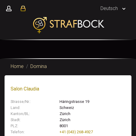
Deutsch
728x90
hello
Home
/
Domina
Salon Claudia
Strasse/Nr.
Häringstrasse 19
Land
Schweiz
Kanton/BL
Zürich
Stadt
Zürich
PLZ
8001
Telefon
+41 (043) 268-4927