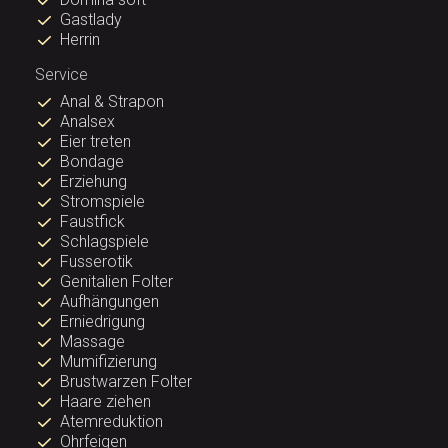
Gastlady
Herrin
Service
Anal & Strapon
Analsex
Eier treten
Bondage
Erziehung
Stromspiele
Faustfick
Schlagspiele
Fusserotik
Genitalien Folter
Aufhängungen
Erniedrigung
Massage
Mumifizierung
Brustwarzen Folter
Haare ziehen
Atemreduktion
Ohrfeigen