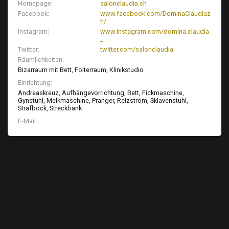
Homepage
salonclaudia.ch
Facebook
www.facebook.com/DominaClaudiaz
h/
Instagram
www.instagram.com/domina.claudia
_
Twitter
twitter.com/salonclaudia
Räumlichkeiten
Bizarraum mit Bett, Folterraum, Klinikstudio
Einrichtung
Andreaskreuz, Aufhängevorrichtung, Bett, Fickmaschine,
Gynstuhl, Melkmaschine, Pranger, Reizstrom, Sklavenstuhl,
Strafbock, Streckbank
E-Mail